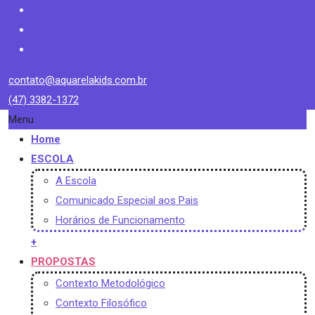
contato@aquarelakids.com.br
(47) 3382-1372
Menu
Home
ESCOLA
A Escola
Comunicado Especial aos Pais
Horários de Funcionamento
+
PROPOSTAS
Contexto Metodológico
Contexto Filosófico