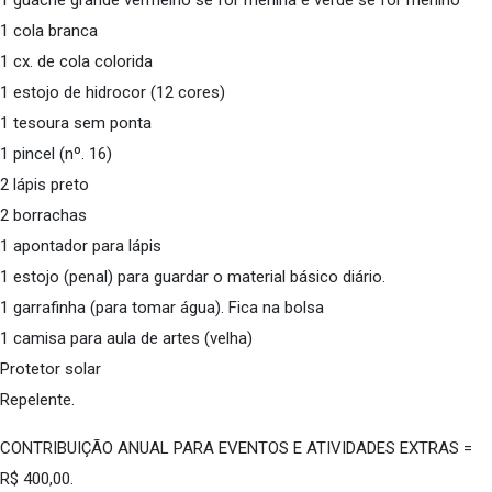
1 guache grande vermelho se for menina e verde se for menino
1 cola branca
1 cx. de cola colorida
1 estojo de hidrocor (12 cores)
1 tesoura sem ponta
1 pincel (nº. 16)
2 lápis preto
2 borrachas
1 apontador para lápis
1 estojo (penal) para guardar o material básico diário.
1 garrafinha (para tomar água). Fica na bolsa
1 camisa para aula de artes (velha)
Protetor solar
Repelente.
CONTRIBUIÇÃO ANUAL PARA EVENTOS E ATIVIDADES EXTRAS =
R$ 400,00.