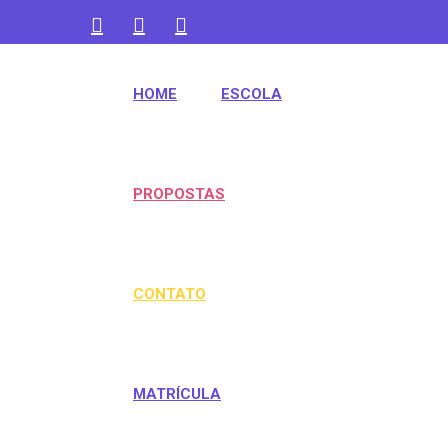
contato@aquarelakids.com.br
HOME
ESCOLA
(47) 3382-1372
PROPOSTAS
CONTATO
MATRÍCULA