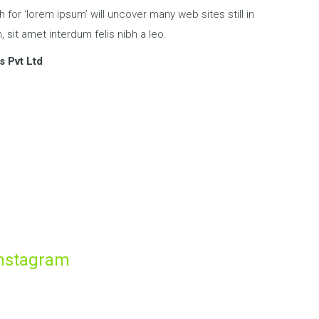
 for ‘lorem ipsum’ will uncover many web sites still in
, sit amet interdum felis nibh a leo.
 Pvt Ltd
nstagram