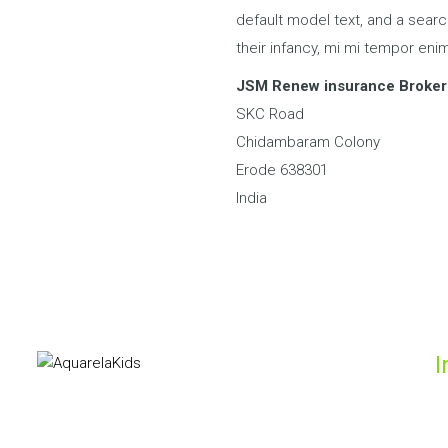
default model text, and a search
their infancy, mi mi tempor enim
JSM Renew insurance Brokers
SKC Road
Chidambaram Colony
Erode
638301
India
I