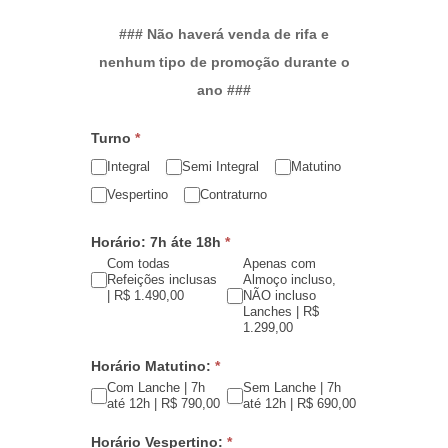
em
branco.
### Não haverá venda de rifa e
nenhum tipo de promoção durante o
ano ###
Turno
*
Integral
Semi Integral
Matutino
Vespertino
Contraturno
Horário: 7h áte 18h
*
Com todas
Apenas com
Refeições inclusas
Almoço incluso,
| R$ 1.490,00
NÃO incluso
Lanches | R$
1.299,00
Horário Matutino:
*
Com Lanche | 7h
Sem Lanche | 7h
até 12h | R$ 790,00
até 12h | R$ 690,00
Horário Vespertino:
*