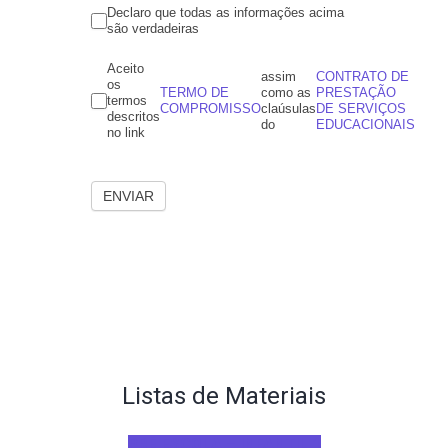
Declaro que todas as informações acima
são verdadeiras
Aceito
assim
CONTRATO DE
os
TERMO DE
como as
PRESTAÇÃO
termos
COMPROMISSO
claúsulas
DE SERVIÇOS
descritos
do
EDUCACIONAIS
no link
ENVIAR
Listas de Materiais
PRÉ ESCOLA – INFANTIL 1