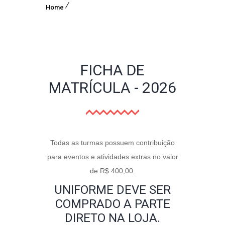
Home
FICHA DE
MATRÍCULA - 2026
Ficha
Se você
Todas as turmas possuem contribuição
de
é
para eventos e atividades extras no valor
Matrícula
humano,
de R$ 400,00.
-
deixe
UNIFORME DEVE SER
2026
este
COMPRADO A PARTE
campo
DIRETO NA LOJA.