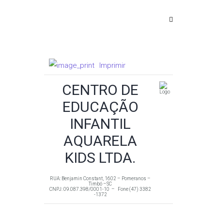
Imprimir
CENTRO DE
EDUCAÇÃO
INFANTIL
AQUARELA
KIDS LTDA.
RUA: Benjamin Constant, 1602 – Pomeranos –
Timbó –SC
CNPJ: 09.087.398/0001-10 – Fone (47) 3382
-1372